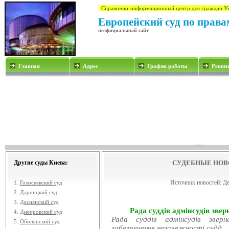
Справочно-информационный центр для граждан У
Европейский суд по права
неофициальный сайт
Главная
Адрес
График работы
Рекви
Другие суды Киева:
СУДЕБНЫЕ НОВ
Источник новостей:
Де
1.
Голосеевский суд
2.
Дарницкий суд
3.
Деснянский суд
Рада суддів адмінсудів звер
4.
Днепровский суд
Рада суддів адмінсудів звер
5.
Оболонский суд
забезпечення незалежності судд...