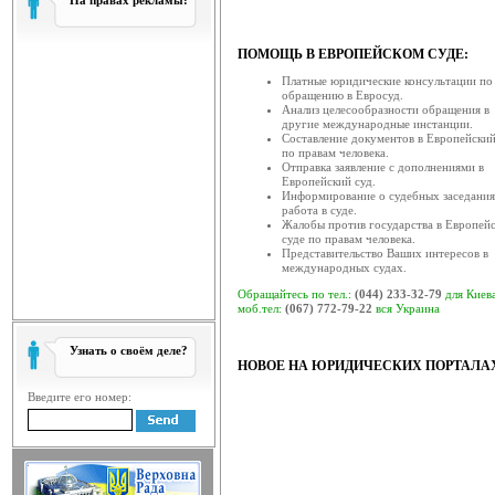
На правах рекламы:
Звернення голови Ради 
ква...
ПОМОЩЬ В ЕВРОПЕЙСКОМ СУДЕ:
Рада суддів України, як вищий о
Платные юридические консультации по
залишатися осторонь су...
обращению в Евросуд.
Анализ целесообразности обращения в
Відбулась V конференція су
другие международные инстанции.
Составление документов в Европейский
19 березня 2014 року в приміщ
по правам человека.
відбулась V конференція су...
Отправка заявление с дополнениями в
Европейский суд.
Відбулася XV конференція с
Информирование о судебных заседания
работа в суде.
19 березня 2014 року у приміще
Жалобы против государства в Европей
(вул. Московська, 8, ко...
суде по правам человека.
Представительство Ваших интересов в
международных судах.
Відбулася ІV конференція с
18 березня 2014 року відбулася ІV
Обращайтесь по тел.:
(044) 233-32-79
для Киев
моб.тел:
скликана радою с...
(067) 772-79-22
вся Украина
Головою ради суддів загаль
Узнать о своём деле?
НОВОЕ НА ЮРИДИЧЕСКИХ ПОРТАЛА
17 березня 2014 року відбулося за
відповідно до ча...
Введите его номер:
Рада суддів господарських 
Рада суддів господарських суді
суддів господарських су...