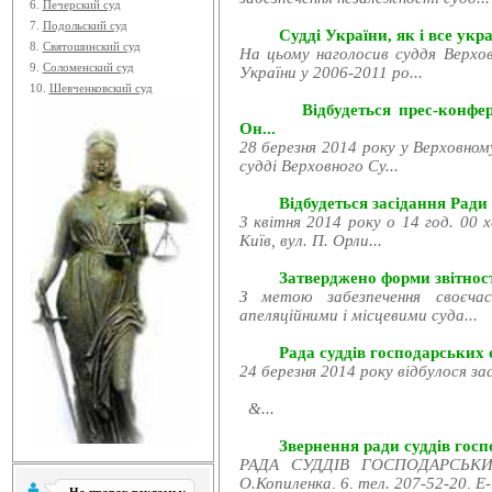
6.
Печерский суд
7.
Подольский суд
Судді України, як і все укра
8.
Святошинский суд
На цьому наголосив суддя Верхов
9.
Соломенский суд
України у 2006-2011 ро...
10.
Шевченковский суд
Відбудеться прес-конфе
Он...
28 березня 2014 року у Верховном
судді Верховного Су...
Відбудеться засідання Ради
3 квітня 2014 року о 14 год. 00 
Київ, вул. П. Орли...
Затверджено форми звітност
З метою забезпечення своєчас
апеляційними і місцевими суда...
Рада суддів господарських с
24 березня 2014 року відбулося за
&...
Звернення ради суддів госпо
РАДА СУДДІВ ГОСПОДАРСЬКИХ
О.Копиленка, 6, тел. 207-52-20, E-.