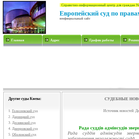
Справочно-информационный центр для граждан У
Европейский суд по права
неофициальный сайт
Главная
Адрес
График работы
Рекви
Другие суды Киева:
СУДЕБНЫЕ НОВ
Источник новостей:
Де
1.
Голосеевский суд
2.
Дарницкий суд
3.
Деснянский суд
Рада суддів адмінсудів звер
4.
Днепровский суд
Рада суддів адмінсудів звер
5.
Оболонский суд
забезпечення незалежності судд...