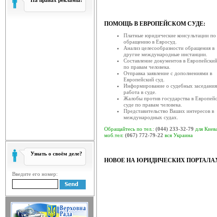
На правах рекламы:
Звернення голови Ради 
ква...
ПОМОЩЬ В ЕВРОПЕЙСКОМ СУДЕ:
Рада суддів України, як вищий о
Платные юридические консультации по
залишатися осторонь су...
обращению в Евросуд.
Анализ целесообразности обращения в
Відбулась V конференція су
другие международные инстанции.
Составление документов в Европейский
19 березня 2014 року в приміщ
по правам человека.
відбулась V конференція су...
Отправка заявление с дополнениями в
Европейский суд.
Відбулася XV конференція с
Информирование о судебных заседания
работа в суде.
19 березня 2014 року у приміще
Жалобы против государства в Европей
(вул. Московська, 8, ко...
суде по правам человека.
Представительство Ваших интересов в
международных судах.
Відбулася ІV конференція с
18 березня 2014 року відбулася ІV
Обращайтесь по тел.:
(044) 233-32-79
для Киев
моб.тел:
скликана радою с...
(067) 772-79-22
вся Украина
Головою ради суддів загаль
Узнать о своём деле?
НОВОЕ НА ЮРИДИЧЕСКИХ ПОРТАЛА
17 березня 2014 року відбулося за
відповідно до ча...
Введите его номер:
Рада суддів господарських 
Рада суддів господарських суді
суддів господарських су...