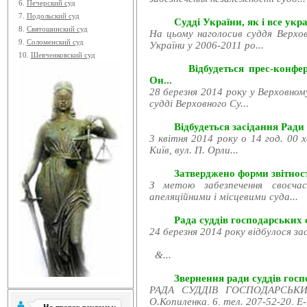
6.
Печерский суд
7.
Подольский суд
Судді України, як і все укра
8.
Святошинский суд
На цьому наголосив суддя Верхов
9.
Соломенский суд
України у 2006-2011 ро...
10.
Шевченковский суд
Відбудеться прес-конфе
Он...
28 березня 2014 року у Верховном
судді Верховного Су...
Відбудеться засідання Ради
3 квітня 2014 року о 14 год. 00 
Київ, вул. П. Орли...
Затверджено форми звітност
З метою забезпечення своєчас
апеляційними і місцевими суда...
Рада суддів господарських с
24 березня 2014 року відбулося за
&...
Звернення ради суддів госпо
РАДА СУДДІВ ГОСПОДАРСЬКИХ
О.Копиленка, 6, тел. 207-52-20, E-.