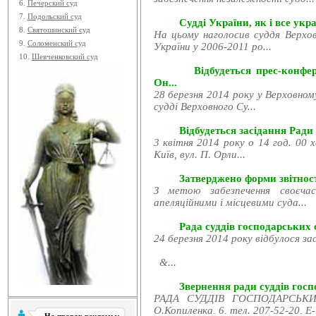
6.
Печерский суд
7.
Подольский суд
Судді України, як і все укра
8.
Святошинский суд
На цьому наголосив суддя Верхов
9.
Соломенский суд
України у 2006-2011 ро...
10.
Шевченковский суд
Відбудеться прес-конфе
Он...
28 березня 2014 року у Верховном
судді Верховного Су...
Відбудеться засідання Ради
3 квітня 2014 року о 14 год. 00 
Київ, вул. П. Орли...
Затверджено форми звітност
З метою забезпечення своєчас
апеляційними і місцевими суда...
Рада суддів господарських с
24 березня 2014 року відбулося за
&...
Звернення ради суддів госпо
РАДА СУДДІВ ГОСПОДАРСЬКИХ
О.Копиленка, 6, тел. 207-52-20, E-.