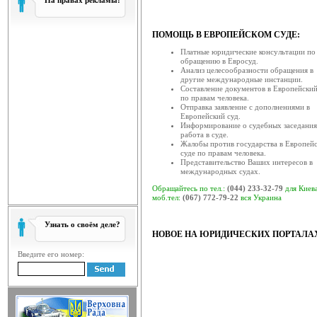
На правах рекламы:
Звернення голови Ради 
ква...
ПОМОЩЬ В ЕВРОПЕЙСКОМ СУДЕ:
Рада суддів України, як вищий о
Платные юридические консультации по
залишатися осторонь су...
обращению в Евросуд.
Анализ целесообразности обращения в
Відбулась V конференція су
другие международные инстанции.
Составление документов в Европейский
19 березня 2014 року в приміщ
по правам человека.
відбулась V конференція су...
Отправка заявление с дополнениями в
Европейский суд.
Відбулася XV конференція с
Информирование о судебных заседания
работа в суде.
19 березня 2014 року у приміще
Жалобы против государства в Европей
(вул. Московська, 8, ко...
суде по правам человека.
Представительство Ваших интересов в
международных судах.
Відбулася ІV конференція с
18 березня 2014 року відбулася ІV
Обращайтесь по тел.:
(044) 233-32-79
для Киев
моб.тел:
скликана радою с...
(067) 772-79-22
вся Украина
Головою ради суддів загаль
Узнать о своём деле?
НОВОЕ НА ЮРИДИЧЕСКИХ ПОРТАЛА
17 березня 2014 року відбулося за
відповідно до ча...
Введите его номер:
Рада суддів господарських 
Рада суддів господарських суді
суддів господарських су...