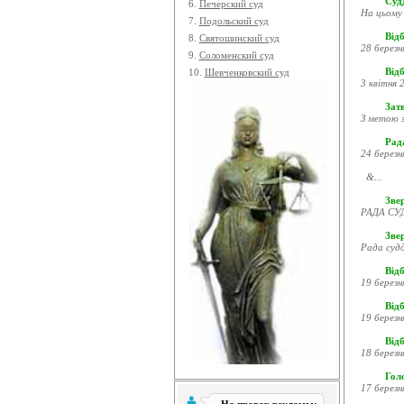
Судд
6.
Печерский суд
На цьому 
7.
Подольский суд
Відб
8.
Святошинский суд
28 березн
9.
Соломенский суд
Відб
10.
Шевченковский суд
3 квітня 2
Затв
З метою з
Рада
24 березн
&...
Звер
РАДА СУД
Зве
Рада судд
Відб
19 березн
Відб
19 березн
Відб
18 березн
Гол
17 березн