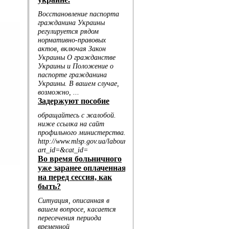
.
..
.
.
ал...
ю зд...