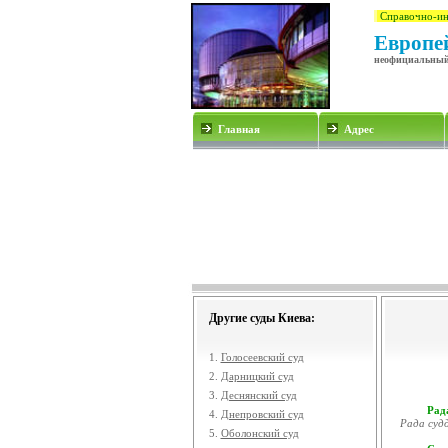
Справочно-ин
Европей
неофициальный
Главная
Адрес
Другие суды Киева:
1.
Голосеевский суд
2.
Дарницкий суд
3.
Деснянский суд
Рада
4.
Днепровский суд
Рада судд
5.
Оболонский суд