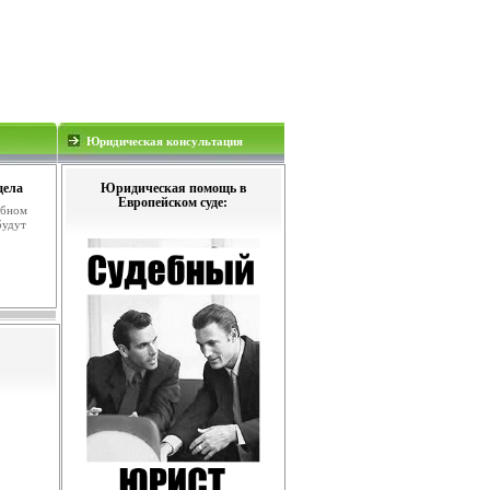
Юридическая консультация
дела
Юридическая помощь в
Европейском суде:
ебном
будут
.