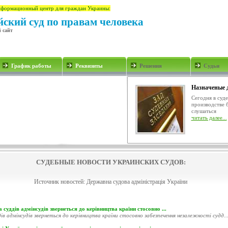
формационный центр для граждан Украины:
ский суд по правам человека
 сайт
График работы
Реквизиты
Решения
Судьи
Назначеные 
Сегодня в суд
производстве 
слушаться
читать далее...
СУДЕБНЫЕ НОВОСТИ УКРАИНСКИХ СУДОВ:
Источник новостей:
Державна судова адміністрація України
 суддів адмінсудів звернеться до керівництва країни стосовно ...
ів адмінсудів звернеться до керівництва країни стосовно забезпечення незалежності судд..