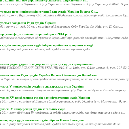
і України, як і все українське суспільство, зацікавлені у ві...
наголосив суддя Верховного Суду України, голова Верховного Суду України у 2006-2011 ро..
удеться прес-конференція голови Ради суддів України Василя Он...
я 2014 року у Верховному Суді України відбудеться прес-конференція судді Верховного Су...
удеться засідання Ради суддів України
014 року о 14 год. 00 хв. у приміщенні Верховного Суду України (м. Київ, вул. П. Орли...
ерджено форми звітності про вибори в 2014 році
абезпечення своєчасного одержання інформації про розгляд апеляційними і місцевими суда..
 суддів господарських судів ініціює прийняття програми заході...
я 2014 року відбулося засідання ради суддів господарських судів.
нення ради суддів господарських судів до суддів і працівників...
ДІВ ГОСПОДАРСЬКИХ СУДІВ УКРАЇНИ 01016, м. Київ, вул. О.Копиленка, 6, тел. 207-52-20
рнення голови Ради суддів України Василя Онопенка до Вищої ква...
ів України, як вищий орган суддівського самоврядування, не може залишатися осторонь су.
улась V конференція суддів господарських судів України
я 2014 року в приміщенні Вищого господарського суду України відбулась V конференція су...
улася XV конференція суддів адміністративних судів України
я 2014 року у приміщенні Вищого адміністративного суду України (вул. Московська, 8, ко...
улася ІV конференція суддів загальних судів
я 2014 року відбулася ІV конференція суддів загальних судів, яка була скликана радою с...
овою ради суддів загальних судів обрано Павла Гвоздика
я 2014 року відбулося засідання ради суддів загальних судів, на якому відповідно до ча...